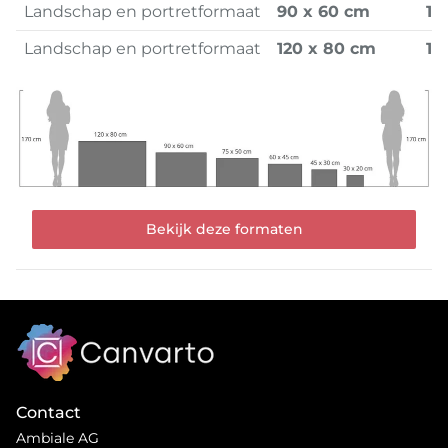
Landschap en portretformaat
90 x 60 cm
1.1
Landschap en portretformaat
120 x 80 cm
1.
Bekijk deze formaten
Contact
Ambiale AG